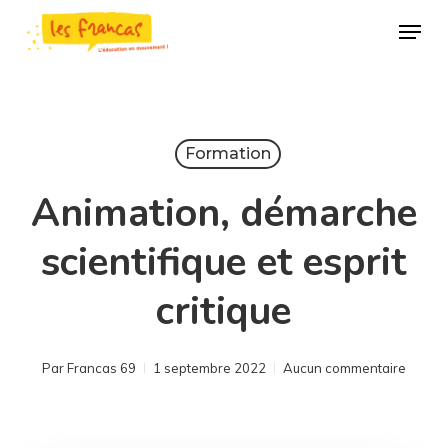
Skip
Panneau de gestion des cookies
Menu
to
main
Close
content
Menu
Formation
Animation, démarche
scientifique et esprit
critique
Par
Francas 69
1 septembre 2022
Aucun commentaire