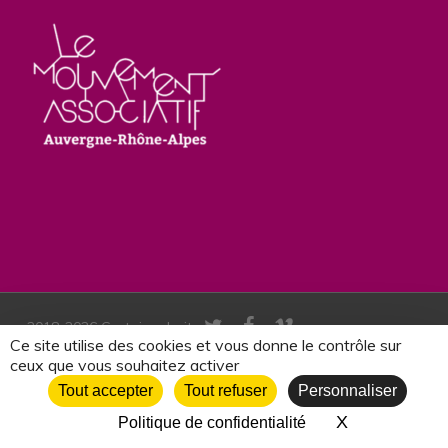
twitter
facebook
vimeo
2018-2026 Certains droits
Ce site utilise des cookies et vous donne le contrôle sur
réservés | Francas du
ceux que vous souhaitez activer
Rhône |
mentions legales
|
Tout accepter
Tout refuser
Personnaliser
politique de confidentialité
X
Masquer le 
Politique de confidentialité