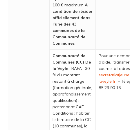
100 € maximum
A
condition de résider
officiellement dans
l’une des 43
communes de la
Communauté de
Communes
Communauté de
Pour une dema
Communes (CC) De
d’aide, transme
la Veyle
: BAFA : 30
courriel à l’adre
% du montant
secretariatjeun
restant à charge
laveyle.fr
– Télé
(formation générale,
85 23 90 15
approfondissement,
qualification) :
partenariat CAF
Conditions : habiter
le territoire de la CC
(18 communes), la