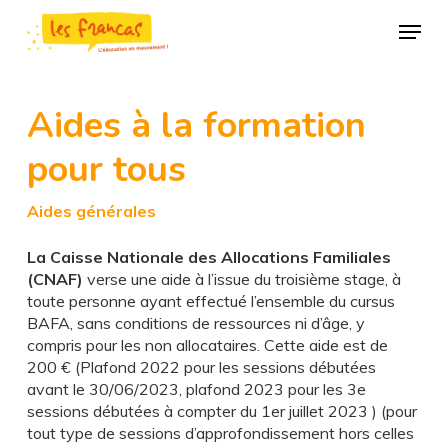
Skip
Panneau de gestion des cookies
Menu
to
main
Close
content
Menu
Aides à la formation
pour tous
Aides générales
La Caisse Nationale des Allocations Familiales
(CNAF)
verse une aide à l’issue du troisième stage, à
toute personne ayant effectué l’ensemble du cursus
BAFA, sans conditions de ressources ni d’âge, y
compris pour les non allocataires. Cette aide est de
200 € (Plafond 2022 pour les sessions débutées
avant le 30/06/2023, plafond 2023 pour les 3e
sessions débutées à compter du 1er juillet 2023 ) (pour
tout type de sessions d’approfondissement hors celles