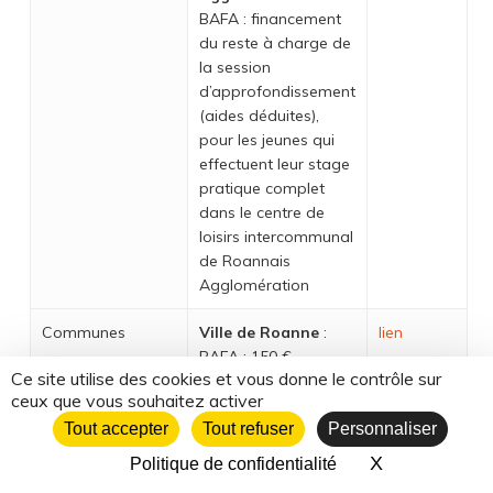
BAFA : financement
du reste à charge de
la session
d’approfondissement
(aides déduites),
pour les jeunes qui
effectuent leur stage
pratique complet
dans le centre de
loisirs intercommunal
de Roannais
Agglomération
Communes
Ville de Roanne
:
lien
BAFA : 150 €
Ce site utilise des cookies et vous donne le contrôle sur
Conditions : habiter
ceux que vous souhaitez activer
Roanne et avoir un
Tout accepter
Quotient familial ≤
Tout refuser
Personnaliser
1000 €
X
Masquer le 
Politique de confidentialité