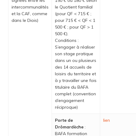
signées entre les
150 € ou 180 € selon
intercommunalités
le Quotient familial
et la CAF, comme
(pour QF < 715 € ;
dans le Diois)
pour 715 € < QF < 1
500 € ; pour QF > 1
500 €).
Conditions :
S’engager à réaliser
son stage pratique
dans un ou plusieurs
des 14 accueils de
loisirs du territoire et
à y travailler une fois
titulaire du BAFA
complet (convention
d’engagement
réciproque)
Porte de
lien
Drômardèche
:
BAFA formation