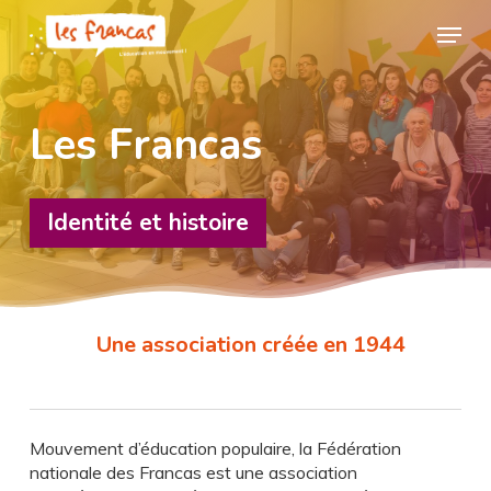
Skip
Panneau de gestion des cookies
Menu
to
main
Close
content
Menu
Les Francas
Identité et histoire
Une association créée en 1944
Mouvement d’éducation populaire, la Fédération
nationale des Francas est une association