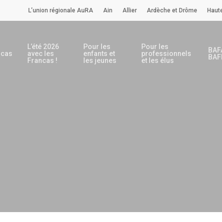
L’union régionale AuRA
Ain
Allier
Ardèche et Drôme
Haute
L’été 2026
Pour les
Pour les
BAF
ncas
avec les
enfants et
professionnels
BAF
Francas !
les jeunes
et les élus