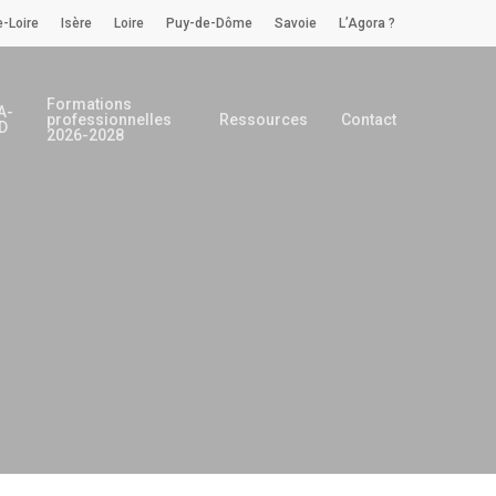
-Loire
Isère
Loire
Puy-de-Dôme
Savoie
L’Agora ?
Formations
A-
professionnelles
Ressources
Contact
D
2026-2028