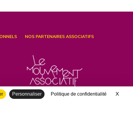
IONNELS
NOS PARTENAIRES ASSOCIATIFS
X
Masqu
er
Personnaliser
Politique de confidentialité